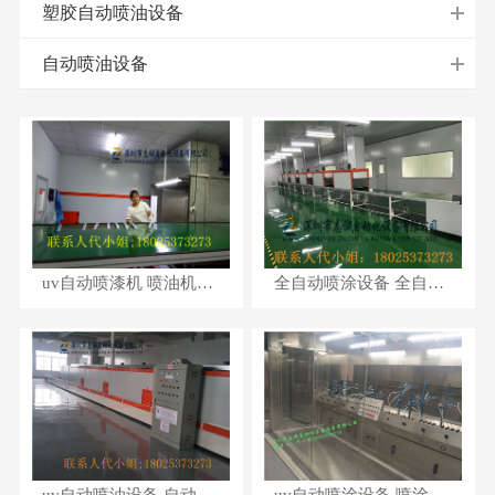
塑胶自动喷油设备
自动喷油设备
uv自动喷漆机 喷油机器人 往复机
全自动喷涂设备 全自动喷漆生产线 全自动喷油生产线
uv自动喷油设备 自动喷油设备 全自动喷油线
uv自动喷涂设备 喷涂设备 全自动喷涂线