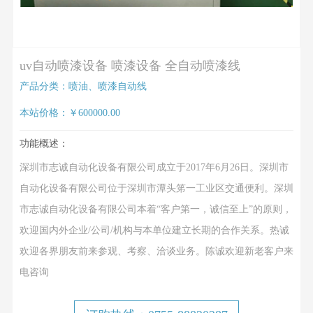
uv自动喷漆设备 喷漆设备 全自动喷漆线
产品分类：喷油、喷漆自动线
本站价格：￥600000.00
功能概述：
深圳市志诚自动化设备有限公司成立于2017年6月26日。深圳市
自动化设备有限公司位于深圳市潭头笫一工业区交通便利。深圳
市志诚自动化设备有限公司本着“客户第一，诚信至上”的原则，
欢迎国内外企业/公司/机构与本单位建立长期的合作关系。热诚
欢迎各界朋友前来参观、考察、洽谈业务。陈诚欢迎新老客户来
电咨询