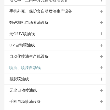
手机外壳、保护套自动喷油生产设备
数码相机自动喷油设备
无尘UV喷油线
UV自动喷油线
自动化喷油生产线设备
喷油、喷漆自动线
塑胶喷油线
无尘自动喷油线
手机自动喷油设备