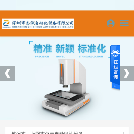
笔记本、上网本外壳自动喷油设备