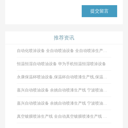
推荐资讯
自动化喷涂设备 全自动喷油设备 全自动喷涂生产线 自动喷涂设备 喷涂设
恒温恒湿自动喷油设备 华为手机恒温恒湿喷涂设备
永康保温杯喷油设备,保温杯自动喷漆生产线,保温杯喷涂设备,
嘉兴自动喷油设备 余姚自动喷漆生产线 宁波喷油生产线
嘉兴自动喷油设备 余姚自动喷漆生产线 宁波喷油生产线
真空镀膜喷涂生产线 全自动真空镀膜喷漆生产线 真空镀膜UV生产线 UV真空镀膜喷油生产线