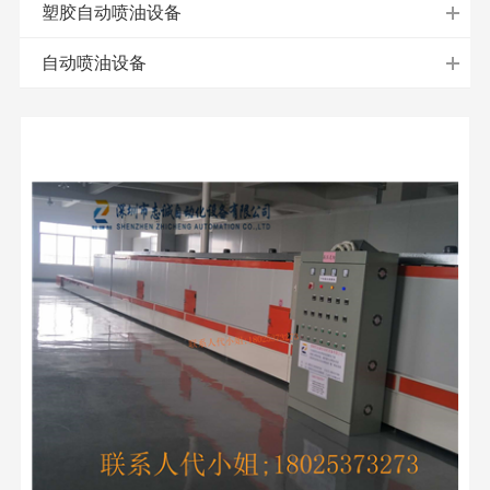
塑胶自动喷油设备
自动喷油设备