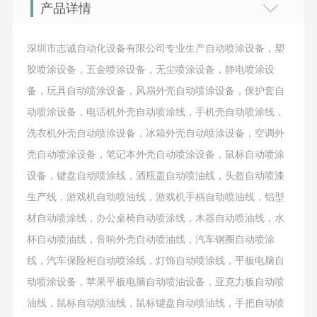
产品详情
深圳市志诚自动化设备有限公司专业生产自动喷涂设备，塑
胶喷涂设备，五金喷涂设备，无尘喷涂设备，静电喷涂设
备，玩具自动喷涂设备，风扇外壳自动喷涂设备，保护套自
动喷涂设备，电话机外壳自动喷涂线，手机壳自动喷涂线，
洗衣机外壳自动喷涂设备，冰箱外壳自动喷涂设备，空调外
壳自动喷涂设备，笔记本外壳自动喷涂设备，鼠标自动喷涂
设备，键盘自动喷涂线，酒瓶盖自动喷油线，头盔自动喷漆
生产线，游戏机自动喷油线，游戏机手柄自动喷油线，铝型
材自动喷涂线，办公桌椅自动喷涂线，木器自动喷油线，水
杯自动喷油线，音响外壳自动喷油线，汽车钢圈自动喷涂
线，汽车保险柜自动喷涂线，灯饰自动喷涂线，平板电脑自
动喷涂设备，苹果平板电脑自动喷油设备，亚克力板自动喷
油线，鼠标自动喷油线，鼠标键盘自动喷油线，手把自动喷