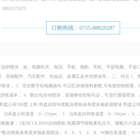
18025373273
订购热线：0755-88820287
品的喷涂，如：电脑机壳、电话、手机、相机、耳机、手提电脑、手提C
、音响配件、汽车配件、化妆品、金属五金外壳喷涂等。 二、特点 1、
喷涂； 2、完全数字化电脑操作,可记忆存储资料参数,可有效控制喷量、
低训练成本； 4、数位化自动喷涂，直接驱动控制马达，可进行圆弧喷涂
公转180度 上料 料盘自转90度配合喷枪多角度多轴多面喷涂 料盘公转1
； 2、冶具盘公转速度：0—25rpm； 3、冶具盘自转换速度：0—50rpm； 4
 6、喷枪数量：1支DEVILBISS自动喷枪.电脑调节喷枪雾化压力、喷幅大小
合喷枪各角度多轴多面喷涂； 8、X、Y、Z、R、W轴往复速度： 0—1.8