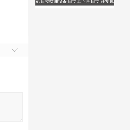
上下件 自动 往复机
uv自动喷漆线 自动住复机 全自动喷漆线
uv自