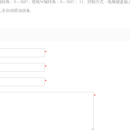
喷枪R轴转角：0—360?；喷枪W轴转角：0—360?； 11、控制方式：电脑键盘
,全自动喷油设备,
*
*
*
*