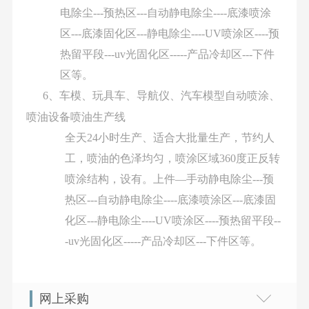
电除尘
---
预热区
---
自动静电除尘
----
底漆喷涂
区
---
底漆固化区
---
静电除尘
----UV
喷涂区
----
预
热留平段
---uv
光固化区
-----
产品冷却区
---
下件
区等。
6
、车模、玩具车、导航仪、汽车模型自动喷涂、
喷油设备喷油生产线
全天
24
小时生产、适合大批量生产，节约人
工，喷油的色泽均匀，喷涂区域
360
度正反转
喷涂结构，设有。上件
—
手动静电除尘
---
预
热区
---
自动静电除尘
----
底漆喷涂区
---
底漆固
化区
---
静电除尘
----UV
喷涂区
----
预热留平段
--
-uv
光固化区
-----
产品冷却区
---
下件区等。
网上采购