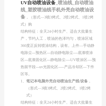
UV自动喷油设备
_喷油线_自动喷油
线_塑胶喷油线手机外壳自动喷油设
备
，（形式
—3
噴
3
烤式、
2
喷
2
烤式、
1
喷
2
烤
式）购
结构特征：全天
24
小时生产、适合大批量生
产，节约人工，喷油的色泽均匀，喷涂区域
360
度正反转喷涂结构，设有。上件
—
手动静
电除尘
---
预热区
---
自动静电除尘
----
底漆喷涂
区
---
底漆固化区
---
静电除尘
----UV
喷涂区
----
预
热留平段
---uv
光固化区
-----
产品冷却区
---
下件
区等。
1、
笔记本电脑外壳自动喷油生产线
/
设备
，
（形式
—3
噴
3
烤式、
2
喷
2
烤式、
1
喷
2
烤
式）
结构特征：全天
24
小时生产、适合大批量生