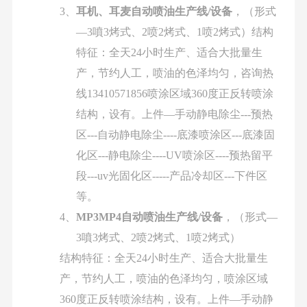
3、
耳机、耳麦自动喷油生产线
/
设备
，（形式
—3
噴
3
烤式、
2
喷
2
烤式、
1
喷
2
烤式）结构
特征：全天
24
小时生产、适合大批量生
产，节约人工，喷油的色泽均匀，咨询热
线
13410571856
喷涂区域
360
度正反转喷涂
结构，设有。上件
—
手动静电除尘
---
预热
区
---
自动静电除尘
----
底漆喷涂区
---
底漆固
化区
---
静电除尘
----UV
喷涂区
----
预热留平
段
---uv
光固化区
-----
产品冷却区
---
下件区
等。
4、
MP3MP4
自动喷油生产线
/
设备
，（形式
—
3
噴
3
烤式、
2
喷
2
烤式、
1
喷
2
烤式）
结构特征：全天
24
小时生产、适合大批量生
产，节约人工，喷油的色泽均匀，喷涂区域
360
度正反转喷涂结构，设有。上件
—
手动静