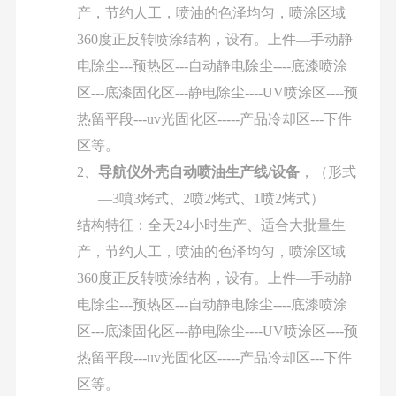
产，节约人工，喷油的色泽均匀，喷涂区域
360
度正反转喷涂结构，设有。上件
—
手动静
电除尘
---
预热区
---
自动静电除尘
----
底漆喷涂
区
---
底漆固化区
---
静电除尘
----UV
喷涂区
----
预
热留平段
---uv
光固化区
-----
产品冷却区
---
下件
区等。
2、
导航仪外壳自动喷油生产线
/
设备
，（形式
—3
噴
3
烤式、
2
喷
2
烤式、
1
喷
2
烤式）
结构特征：全天
24
小时生产、适合大批量生
产，节约人工，喷油的色泽均匀，喷涂区域
360
度正反转喷涂结构，设有。上件
—
手动静
电除尘
---
预热区
---
自动静电除尘
----
底漆喷涂
区
---
底漆固化区
---
静电除尘
----UV
喷涂区
----
预
热留平段
---uv
光固化区
-----
产品冷却区
---
下件
区等。